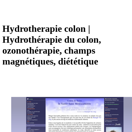
Hydrot­hera­pie colon |
Hydrothéra­pie du colon,
ozonothéra­pie, champs
magnétiques, diététique